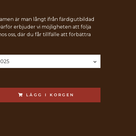
xamen är man långt ifrån färdigutbildad
ärför erbjuder vi möjligheten att följa
s oss, där du får tillfälle att förbättra
2025
LÄGG I KORGEN