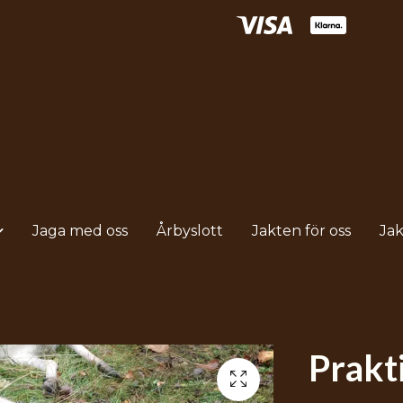
Jaga med oss
Årbyslott
Jakten för oss
Ja
Prakt