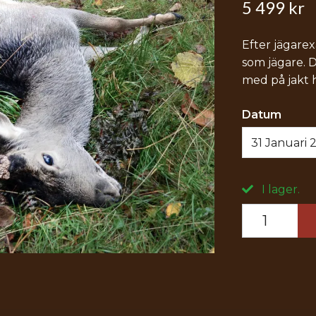
5 499 kr
Efter jägare
som jägare. D
med på jakt ho
Datum
31 Januari 
I lager.